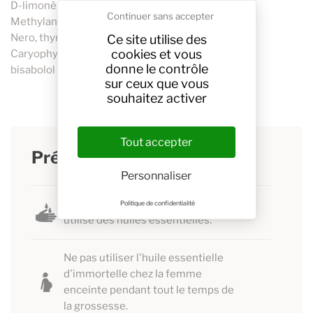
D-limonène<1%
Continuer sans accepter
Methylanisole <1%
Nero, thymol <1%
Ce site utilise des
cookies et vous
Caryophyllene oxide <1%
donne le contrôle
bisabolol <1%.
sur ceux que vous
souhaitez activer
Tout accepter
Précautions d'utilisation
Personnaliser
Se laver les mains avant et après avoir
Politique de confidentialité
utilisé des huiles essentielles.
Ne pas utiliser l'huile essentielle
d'immortelle chez la femme
enceinte pendant tout le temps de
la grossesse.