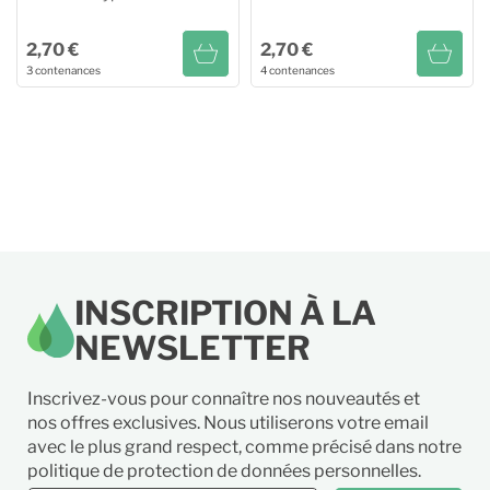
2,70 €
2,70 €
3 contenances
4 contenances
Huile Essentielle BIO
Huile Essentielle BIO de
d'Eucalyptus Globulus
Cèdre de L'Atlas
10ml
2,70 €
10ml
2,70 €
20ml
4,40 €
20ml
4,20 €
60ml
9,95 €
60ml
9,95 €
INSCRIPTION À LA
125ml
18,90 €
NEWSLETTER
Inscrivez-vous pour connaître nos nouveautés et
nos offres exclusives. Nous utiliserons votre email
avec le plus grand respect, comme précisé dans notre
politique de protection de données personnelles.