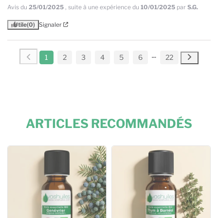
Avis du
25/01/2025
, suite à une expérience du
10/01/2025
par
S.G.
Utile
(0)
Signaler
1
2
3
4
5
6
22
ARTICLES RECOMMANDÉS