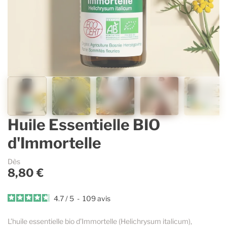
Contenants vides & accessoires
Parfums d’ambiance
Accessoires
Lavande Aspic
Accessoires pour dosages et mélanges
Savons et cosmétique
Sélection Estivale
Gaulthérie
Ingrédients cosmétiques
Immortelle
Guides & Conseils
Espace Pro
Huile Essentielle BIO
d'Immortelle
La marque
Dès
8,80 €
4.7
/
5
-
109
avis
L’huile essentielle bio d’Immortelle (Helichrysum italicum),