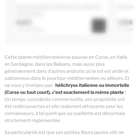
Huile Essentielle d'Hélichryse italienne
Huile Vég
(immortelle)
8,60 €
7,30 €
3 contenances
2 contena
Huile Essentielle d'Hélichryse italienne
Huile Végé
(immortelle)
250ml
16,95 €
5ml
Cette plante méditerranéenne pousse en Corse, en Italie,
100ml
en Sardaigne, dans les Balkans, mais aussi plus
31,00 €
10ml
généralement dans d’autres endroits où le sol est aride et
8,60 €
2ml
sablonneux dans le pourtour méditerranéen ou ailleurs. Et
ne vous y trompez pas :
hélichryse italienne ou immortelle
(Corse ou tout court), c’est exactement la même plante
!
Un temps considérée comme inutile, ses propriétés ont
été redécouvertes et elle redevient attrayante pour les
connaisseurs, à tel point que sa cueillette est désormais
strictement réglementée.
Sa particularité est que ses petites fleurs jaunes vifs ne