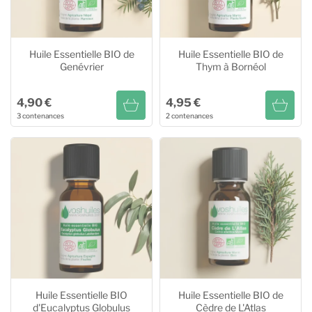
Huile Essentielle BIO de
Huile Essentielle BIO de
Genévrier
Thym à Bornéol
4,90 €
4,95 €
3 contenances
2 contenances
Huile Essentielle BIO de
Huile Essentielle BIO de
Genévrier
Thym à Bornéol
10ml
8,80 €
10ml
4,95 €
20ml
14,80 €
20ml
8,75 €
5ml
4,90 €
Huile Essentielle BIO
Huile Essentielle BIO de
d'Eucalyptus Globulus
Cèdre de L'Atlas