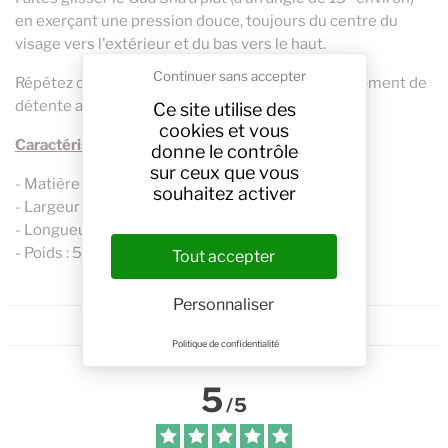
en exerçant une pression douce, toujours du centre du
visage vers l'extérieur et du bas vers le haut.
Continuer sans accepter
Répétez chaque mouvement 3 à 5 fois pour un moment de
détente absolue.
Ce site utilise des
cookies et vous
Caractéristiques:
donne le contrôle
sur ceux que vous
- Matière : Pierre de Jade.
souhaitez activer
- Largeur : 6,5 cm.
- Longueur : 8 cm.
- Poids : 50 g
Tout accepter
Personnaliser
Politique de confidentialité
5
/
5