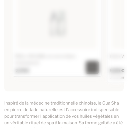
ROLL-ON 10ML en verre blanc
Huile Vé
transparent
2,70 €
9,95 €
3 contena
ROLL-ON 10ML en verre blanc transparent
Huile Vég
Ajouter au panier
50ml
Inspiré de la médecine traditionnelle chinoise, le Gua Sha
100ml
en pierre de Jade naturelle est l'accessoire indispensable
250ml
pour transformer l'application de vos huiles végétales en
un véritable rituel de spa à la maison. Sa forme galbée a été