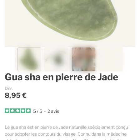
Contenants vides & accessoires
Parfums d’ambiance
Accessoires
Lavande Aspic
Accessoires pour dosages et mélanges
Savons et cosmétique
Sélection Estivale
Gaulthérie
Ingrédients cosmétiques
Immortelle
Guides & Conseils
Espace Pro
Gua sha en pierre de Jade
La marque
Dès
8,95 €
5
/
5
-
2
avis
Le gua sha est en pierre de Jade naturelle spécialement conçu
pour adopter les contours du visage. Connu dans la médecine