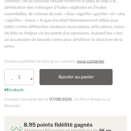
chinoise, cet accessoire naturel raffermit la peau et aide à la
pénétration des mélanges d’huiles végétales et d’huiles
essentielles, de crèmes de soin. « Gua » signifie « gratter » et « sha
» signifie « maux », le gua sha était historiquement utilisé pour
lutter contre différentes douleurs musculaires, articulaires, maux
de tête ou fatigue via les points d’acupression. Aujourd’hui, c’est
un accessoire de beauté connu pour améliorer la structure de la
peau.
Si vous souhaitez de plus gros volumes,
nous contacter
Ajouter au panier
En stock
Livraison possible dès le
07/08/2026
, en Point Relais ou à
Domicile.
8.95 points fidélité gagnés
Atteignez 50 points et bénéficiez de
5€ en