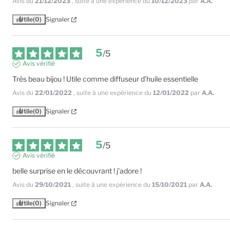
Avis du
21/12/2023
, suite à une expérience du
10/12/2023
par
A.A.
Utile
(0)
Signaler
5
/
5
Avis vérifié
Très beau bijou ! Utile comme diffuseur d’huile essentielle
Avis du
22/01/2022
, suite à une expérience du
12/01/2022
par
A.A.
Utile
(0)
Signaler
5
/
5
Avis vérifié
belle surprise en le découvrant ! j'adore !
Avis du
29/10/2021
, suite à une expérience du
15/10/2021
par
A.A.
Utile
(0)
Signaler