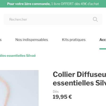
Livraison
OFFERTE
en France métropolitaine dès 39€ d’achat !
s
Nos indispensables
Kits pratiques
Acc
iles essentielles Silvaé
Collier Diffuseu
essentielles Sil
Dès
19,95 €