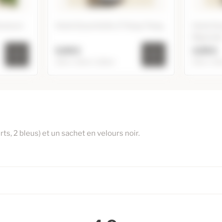
éranium
Huile Essentielle d'Ylang Ylang
Huile Es
Bigarad
5,95 €
3,95 €
10ml / 20ml / 125ml
10ml / 20
Géranium
Huile Essentielle d'Ylang
Huile Es
Ylang
4,95 €
5,95 €
10ml
10ml
8,85 €
10,95 €
20ml
20ml
rts, 2 bleus) et un sachet en velours noir.
3,10 €
52,80 €
125ml
60ml
3,55 €