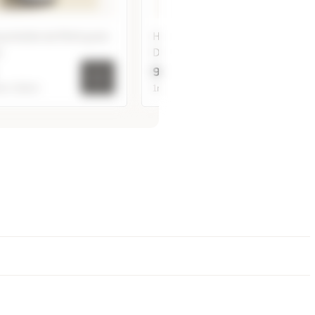
sentielle de Petit grain
Huile Absolue de Rose de
e
Damas
9,94 €
ml / 60ml
1ml / 2ml / 5ml
sentielle de Petit grain
Huile Absolue de Rose de
Bigarade
Damas
3,95 €
36,80 €
5ml
7,45 €
18,90 €
2ml
12,95 €
9,94 €
1ml