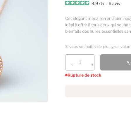
4.9
/
5
-
9
avis
Cet élégant médaillon en acier inoxy
idéal à offrir à tous ceux qui souhai
bienfaits des huiles essentielles sa
Si vous souhaitez de plus gros volu
Aj
Rupture de stock