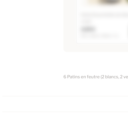
Huile Essentielle de G
rosat
3,55 €
5ml / 10ml / 20ml / +1...
Huile Essentielle de 
rosat
10ml
20ml
6 Patins en feutre (2 blancs, 2 ve
2
60ml
5ml