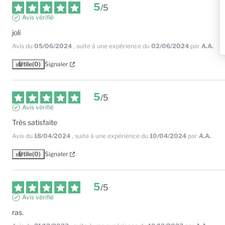
5
/
5
Avis vérifié
joli
Avis du
05/06/2024
, suite à une expérience du
02/06/2024
par
A.A.
Utile
(0)
Signaler
5
/
5
Avis vérifié
Très satisfaite
Avis du
18/04/2024
, suite à une expérience du
10/04/2024
par
A.A.
Utile
(0)
Signaler
5
/
5
Avis vérifié
ras.