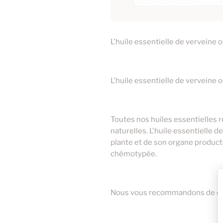
Huile Essentielle
Camomille Romaine 
L'huile essentielle de verveine o
1
10ml
3
20ml
5ml
L'huile essentielle de verveine 
Toutes nos huiles essentielles 
naturelles. L'huile essentielle d
plante et de son organe producte
chémotypée.
Nous vous recommandons de conse