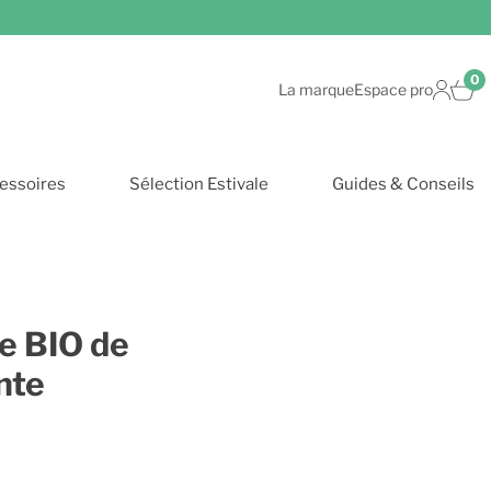
0
La marque
Espace pro
essoires
Sélection Estivale
Guides & Conseils
le BIO de
nte