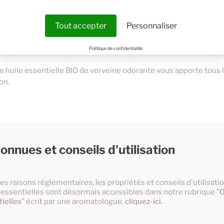
 BIO de verveine odorante sont en verre ambré et disposent d'
 plus précise et une conservation des propriétés de l’huile essen
Tout accepter
Personnaliser
e sécurité enfants permet une utilisation en toute sécurité.
Politique de confidentialité
te huile essentielle BIO de verveine odorante vous apporte tous le
on.
onnues et conseils d'utilisation
es raisons réglementaires, les propriétés et conseils d'utilisat
 essentielles sont désormais accessibles dans notre rubrique "
G
ielles
" écrit par une aromatologue.
cliquez-ici.