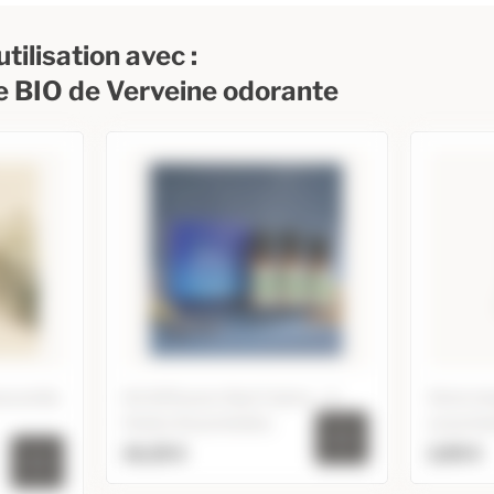
tilisation avec :
le BIO de Verveine odorante
amomille
Kit Diffusion Nuit Calme - 3
Stick in
Huiles Essentielles
essentie
16,25 €
2,85 €