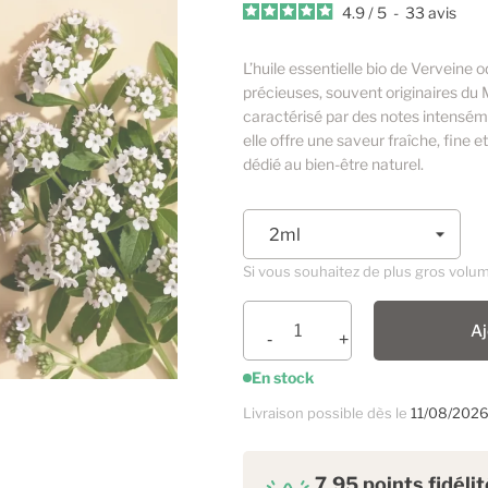
4.9
/
5
-
33
avis
L’huile essentielle bio de Verveine o
précieuses, souvent originaires du M
caractérisé par des notes intensém
elle offre une saveur fraîche, fine
dédié au bien-être naturel.
Si vous souhaitez de plus gros volu
Aj
En stock
Livraison possible dès le
11/08/202
7.95 points fidéli