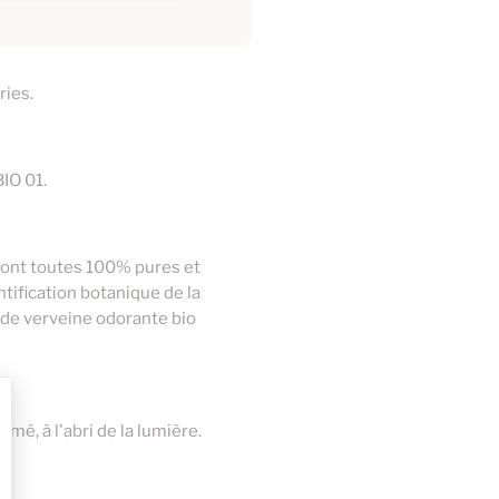
k inhalateur d'huile
Lot de 3 galets d'argile
essentielle
naturelle
r au panier
Ajouter au panier
ries.
BIO 01.
 sont toutes 100% pures et
ntification botanique de la
e de verveine odorante bio
é, à l'abri de la lumière.