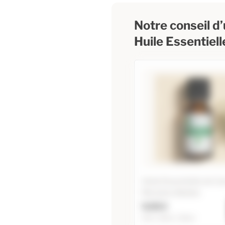
Notre conseil d’u
Huile Essentiel
Huile Essentielle de C
Romaine (Noble)
9,95 €
5ml / 10ml / 20ml