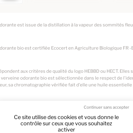
Kit Diffusion Nuit Calme - 3
Stic
 de
Huiles Essentielles
(Noble)
Ajouter au panier
Ajoute
dorante est issue de la distillation à la vapeur des sommités fleu
9,95 €
7,40 €
9,95 €
odorante bio est certifiée Ecocert en Agriculture Biologique FR -
répondent aux critères de qualité du logo HEBBD ou HECT. Elles
e verveine odorante bio est sélectionnée dans le respect de l'ide
ur, sa chromatographie vérifiée fait d'elle une huile essentiell
Continuer sans accepter
rver le flacon d'huile essentielle de verveine odorante bio ferm
Ce site utilise des cookies et vous donne le
contrôle sur ceux que vous souhaitez
activer