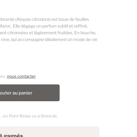
dorante (Aloysia citrodora) est issue de feuilles
aroc. Elle dégage un parfum subtil et raffiné,
ent citronnées et légèrement fruitées. En bouche,
 et vive, qui accompagne idéalement un mode de vie
mes,
nous contacter
outer au panier
6
, en Point Relais ou à Domicile.
té gagnés