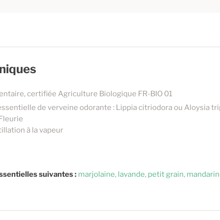
hniques
entaire, certifiée Agriculture Biologique FR-BIO 01
ssentielle de verveine odorante : Lippia citriodora ou Aloysia tri
 Fleurie
llation à la vapeur
ssentielles suivantes :
marjolaine
,
lavande
,
petit grain
,
mandarin