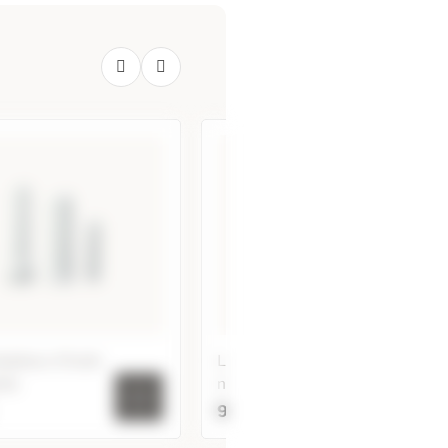
halateur d'huile
Lot de 3 galets d'argile
lle
naturelle
9,98 €