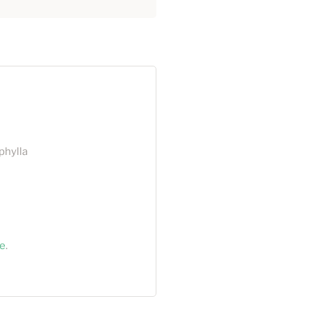
phylla
e
.