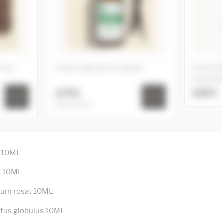
s de
Arôme Naturel de Vanille
Stick in
essentie
4,75 €
2,85 €
10ml / 20ml
Stic
ains de
Arôme Naturel de Vanille
4,75 €
10ml
Ajoute
n 10ML
9,90 €
7,95 €
20ml
le 10ML
nium rosat 10ML
yptus globulus 10ML