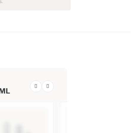
s.
25ML