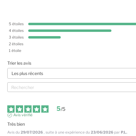
5
étoiles
4
étoiles
3
étoiles
2
étoiles
1
étoile
Trier les avis
5
/
5
Avis vérifié
Très bien
Avis du
29/07/2026
, suite à une expérience du
23/06/2026
par
P.L.