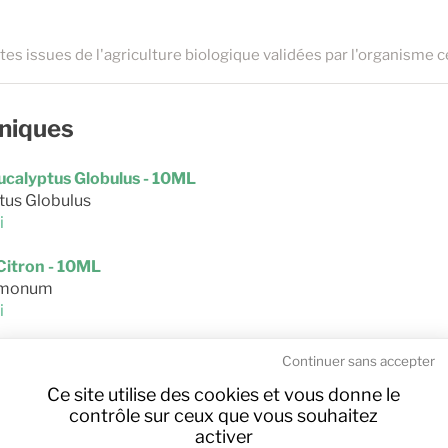
tes issues de l'agriculture biologique validées par l'organisme c
hniques
Eucalyptus Globulus - 10ML
tus Globulus
i
 Citron - 10ML
limonum
i
e Géranium Rosat - 10ML
Continuer sans accepter
nium graveolens L
Ce site utilise des cookies et vous donne le
i
contrôle sur ceux que vous souhaitez
activer
 Girofle - 10ML