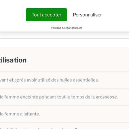
 caryophyllus syn. Sygyzium aromaticum (L.)
i
Tout accepter
Personnaliser
Politique de confidentialité
ilisation
vant et après avoir utilisé des huiles essentielles.
z la femme enceinte pendant tout le temps de la grossesse.
 la femme allaitante.