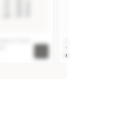
halateur d'huile
Diffuseur par nébulisation
lle
Bolea
47,50 €
k inhalateur d'huile
Diffuseur par nébulisation
essentielle
Bolea
r au panier
Ajouter au panier