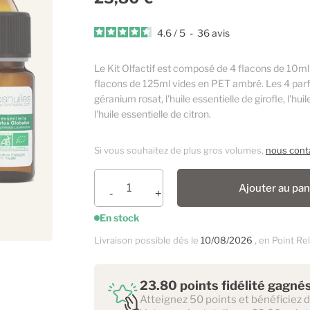
4.6
/
5
-
36
avis
Le Kit Olfactif est composé de 4 flacons de 10ml 
flacons de 125ml vides en PET ambré. Les 4 parfu
géranium rosat, l'huile essentielle de girofle, l'hui
l'huile essentielle de citron.
Si vous souhaitez de plus gros volumes,
nous cont
Ajouter au pan
En stock
Livraison possible dès le
10/08/2026
, en Point Rel
23.80 points fidélité gagné
Atteignez 50 points et bénéficiez 