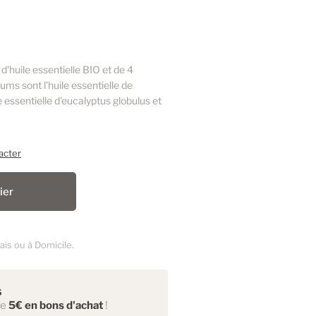
d'huile essentielle BIO et de 4
ms sont l'huile essentielle de
le essentielle d'eucalyptus globulus et
acter
ier
ais ou à Domicile.
s
de
5€ en bons d'achat
!