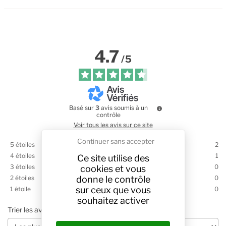
4.7
/
5
Basé sur
3
avis soumis à un
contrôle
Voir tous les avis sur ce site
Continuer sans accepter
5
étoiles
2
4
étoiles
1
Ce site utilise des
3
étoiles
0
cookies et vous
donne le contrôle
2
étoiles
0
sur ceux que vous
1
étoile
0
souhaitez activer
Trier les avis