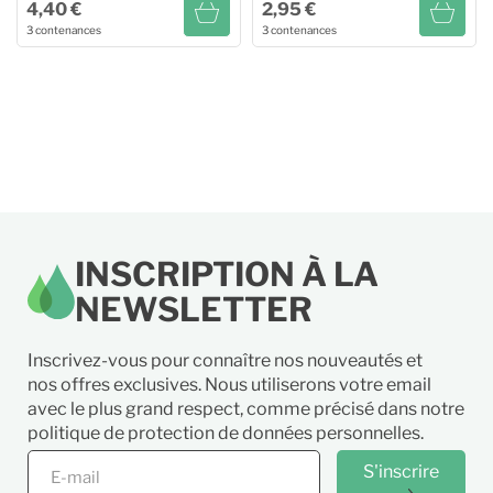
4,40 €
2,95 €
3 contenances
3 contenances
Huile Essentielle BIO de
Huile Essentielle BIO de
Thym à Thymol
Girofle
5ml
4,40 €
10ml
4,65 €
10ml
6,75 €
20ml
8,25 €
20ml
12,50 €
5ml
2,95 €
INSCRIPTION À LA
NEWSLETTER
Inscrivez-vous pour connaître nos nouveautés et
nos offres exclusives. Nous utiliserons votre email
avec le plus grand respect, comme précisé dans notre
politique de protection de données personnelles.
S'inscrire