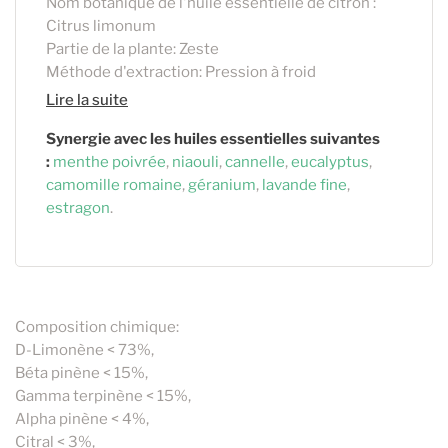
Nom botanique de l'huile essentielle de citron :
Citrus limonum
Partie de la plante: Zeste
Méthode d'extraction: Pression à froid
Lire la suite
Synergie avec les huiles essentielles suivantes
:
menthe poivrée
,
niaouli
,
cannelle
,
eucalyptus
,
camomille romaine
,
géranium
,
lavande fine
,
estragon
.
Composition chimique:
D-Limonène < 73%,
Béta pinène < 15%,
Gamma terpinène < 15%,
Alpha pinène < 4%,
Citral < 3%,