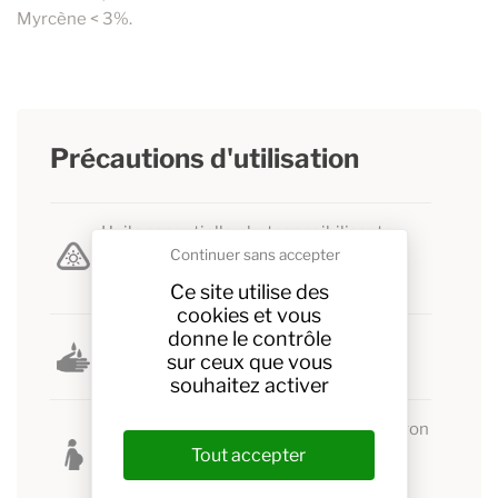
Myrcène < 3%.
Précautions d'utilisation
Huile essentielle photosensibilisante.
Continuer sans accepter
Ne pas s'exposer au soleil après son
utilisation.
Ce site utilise des
cookies et vous
donne le contrôle
Se laver les mains avant et après avoir
sur ceux que vous
utilisé des huiles essentielles.
souhaitez activer
Ne pas utiliser l'huile essentielle de citron
Tout accepter
chez la femme enceinte pendant les 3
premiers mois de grossesse.