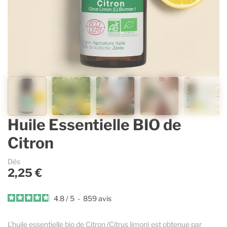
Contenants vides & accessoires
Parfums d’ambiance
Accessoires
Lavande Aspic
Accessoires pour dosages et mélanges
Savons et cosmétique
Sélection Estivale
Gaulthérie
Ingrédients cosmétiques
Immortelle
Guides & Conseils
Espace Pro
Huile Essentielle BIO de
Citron
La marque
Dès
2,25 €
4.8
/
5
-
859
avis
L’huile essentielle bio de Citron (Citrus limon) est obtenue par