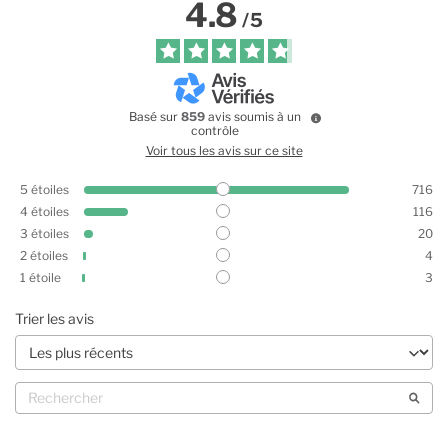
4.8
/
5
Basé sur
859
avis soumis à un
contrôle
Voir tous les avis sur ce site
5
étoiles
716
4
étoiles
116
3
étoiles
20
2
étoiles
4
1
étoile
3
Trier les avis