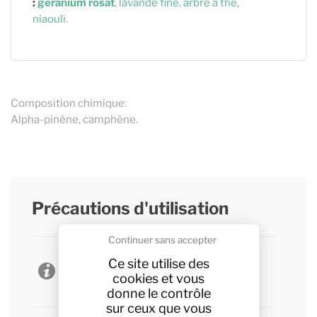
:
géranium rosat
,
lavande fine
,
arbre à thé
,
niaouli
.
Composition chimique:
Alpha-pinène, camphène.
Précautions d'utilisation
Continuer sans accepter
Demander conseil à votre médecin
Ce site utilise des
traitant en cas de traitement
cookies et vous
anticoagulant.
donne le contrôle
sur ceux que vous