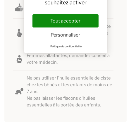
souhaitez activer
Se laver les mains avant et après avoir
utilisé des huiles essentielles.
Tout accepter
Ne pas utiliser l'huile essentielle de ciste
chez la femme enceinte pendant tout le
Personnaliser
temps de la grossesse.
Politique de confidentialité
Femmes allaitantes, demandez conseil à
votre médecin.
Ne pas utiliser l'huile essentielle de ciste
chez les bébés et les enfants de moins de
7 ans.
Ne pas laisser les flacons d'huiles
essentielles à la portée des enfants.