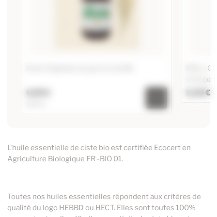
Huile Végétale de germe de Blé
ROLL-ON 
transpar
6,95 €
5,30 €
100ml
ROLL-ON 
Huile Végétale de germe de Blé
Ajouter
6,95 €
100ml
L'huile essentielle de ciste bio est certifiée Ecocert en
Agriculture Biologique FR -BIO 01.
Toutes nos huiles essentielles répondent aux critères de
qualité du logo HEBBD ou HECT. Elles sont toutes 100%