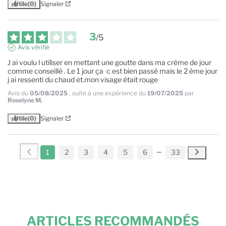
Utile
(0)
Signaler
3
/
5
Avis vérifié
J ai voulu l utiliser en mettant une goutte dans ma crème de jour 
comme conseillé . Le 1 jour ça  c est bien passé mais le 2 ème jour 
j ai ressenti du chaud et.mon visage était rouge
Avis du
05/08/2025
, suite à une expérience du
19/07/2025
par
Roselyne M.
Utile
(0)
Signaler
1
2
3
4
5
6
33
ARTICLES RECOMMANDÉS