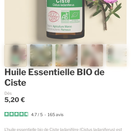
Contenants vides & accessoires
Parfums d’ambiance
Accessoires
Lavande Aspic
Accessoires pour dosages et mélanges
Savons et cosmétique
Sélection Estivale
Gaulthérie
Ingrédients cosmétiques
Immortelle
Guides & Conseils
Espace Pro
Huile Essentielle BIO de
Ciste
La marque
Dès
5,20 €
4.7
/
5
-
165
avis
L’huile essentielle bio de Ciste ladanifère (Cistus ladaniferus) est