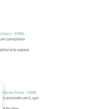
intsara - 10ML
mum camphora
ation à la vapeur
nelle de Chine - 10ML
um aromaticum L.syn.
 et feuilles