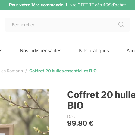
Pour votre 1ère commande,
1 livre OFFERT dès 49€ d'achat
s
Nos indispensables
Kits pratiques
Acc
lles Romarin
Coffret 20 huiles essentielles BIO
Coffret 20 huil
BIO
Dès
99,80 €