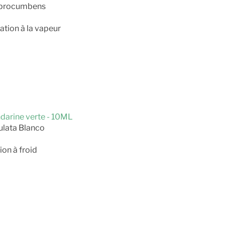
a procumbens
ation à la vapeur
ndarine verte - 10ML
ulata Blanco
on à froid