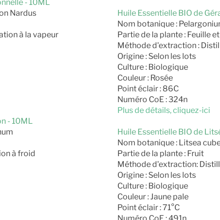
ronnelle - 10ML
on Nardus
Huile Essentielle BIO de Gé
Nom botanique : Pelargoniu
ation à la vapeur
Partie de la plante : Feuille 
Méthode d'extraction : Distil
Origine : Selon les lots
Culture : Biologique
Couleur : Rosée
Point éclair : 86C
Numéro CoE : 324n
Plus de détails, cliquez-ici
ron - 10ML
onum
Huile Essentielle BIO de Lit
Nom botanique : Litsea cub
on à froid
Partie de la plante : Fruit
Méthode d'extraction: Distill
Origine : Selon les lots
Culture : Biologique
Couleur : Jaune pale
Point éclair : 71°C
Numéro CoE : 491n