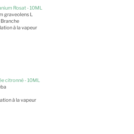
ranium Rosat - 10ML
m graveolens L
et Branche
lation à la vapeur
sée citronné - 10ML
eba
ation à la vapeur