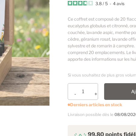
3.8
/
5
-
4
avis
Ce coffret est composé de 20 flacon
eucalyptus globulus et citronné, oran
couchée, lavande aspic, menthe poi
cèdre, géranium rosat, lavande offic
sylvestre et de romarin à camphre. 
comprend 20 emplacements. Le livre «
apporte des informations sur les huil
Si vous souhaitez de plus gros volu
Aj
Derniers articles en stock
Livraison possible dès le
08/08/202
99.80 points fidé