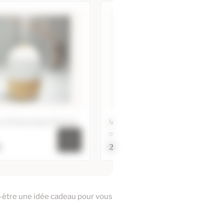
r Ultrasonique Purisia
Ma bible des huiles
essentielles ÉDITION LUXE
€
29,90 €
ur Ultrasonique Purisia
Ma bible des huiles
essentielles ÉDITION LUXE
r au panier
-être une idée cadeau pour vous
Ajouter au panier