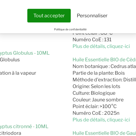
de Tea Tree: Selon le lot
Méthode d'extraction : Distil
Origine : Selon les lots
Tout accepter
Personnaliser
e
Culture : Biologique
Couleur : Jaune
Politique de confidentialité
Point éclair : 88°C
Numéro CoE : 131
Plus de détails, cliquez-ici
lyptus Globulus - 10ML
 Globulus
Huile Essentielle BIO de Cèd
Nom botanique : Cedrus atla
ation à la vapeur
Partie de la plante: Bois
Méthode d'extraction: Distill
Origine: Selon les lots
Culture: Biologique
Couleur: Jaune sombre
Point éclair: >100°C
Numéro CoE : 2025n
Plus de détails, cliquez-ici
lyptus citronné - 10ML
itriodora
Huile Essentielle BIO de Ga