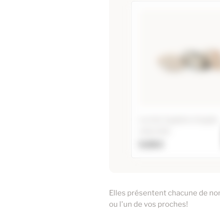
Lot de 3 galets d'argile
naturelle
9,98 €
Lot de 3 galets d'a
naturelle
Elles présentent chacune de no
Ajouter au panier
ou l'un de vos proches!