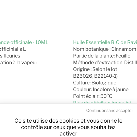
ande officinale - 10ML
Huile Essentielle BIO de Rav
ficinialis L
Nom botanique : Cinnamo
s fleuries
Partie de la plante: Feuille
lation à la vapeur
Méthode d'extraction: Distill
Origine : Selon le lot
B23026, B22140-1)
Culture: Biologique
Couleur: Incolore à jaune
Point éclair: 50°C
Plus de détails, cliquez-ici
Continuer sans accepter
 à thé (Tea tree) - 10ML
Huile Essentielle BIO de Can
Ce site utilise des cookies et vous donne le
ternifolia
Nom botanique : Cinnamom
contrôle sur ceux que vous souhaitez
Cinnamomum cassia L.
activer
ation à la vapeur
Partie de la plante : Rameaux