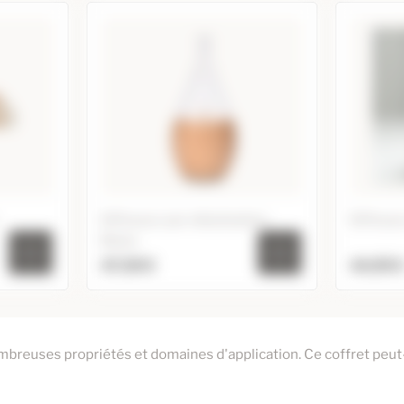
Diffuseur par nébulisation
Diffuseu
Bolea
47,50 €
44,95 
rgile
Diffuseur par nébulisation
Diffuse
Bolea
Ajoute
mbreuses propriétés et domaines d'application. Ce coffret peut
Ajouter au panier