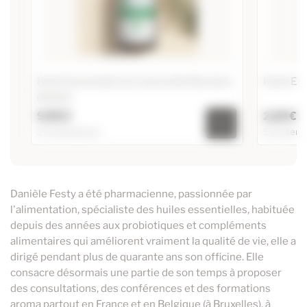
Huile Essentielle de Camomille Romaine
Huile Es
(Noble)
9,95 €
2,20 €
3 contenances
5 contena
Huile Essentielle de Camomille Romaine
Huile Ess
(Noble)
10ml
19,95 €
10ml
Danièle Festy a été pharmacienne, passionnée par
20ml
l'alimentation, spécialiste des huiles essentielles, habituée
37,40 €
20ml
60ml
depuis des années aux probiotiques et compléments
9,95 €
5ml
alimentaires qui améliorent vraiment la qualité de vie, elle a
125ml
dirigé pendant plus de quarante ans son officine. Elle
250ml
consacre désormais une partie de son temps à proposer
des consultations, des conférences et des formations
aroma partout en France et en Belgique (à Bruxelles), à