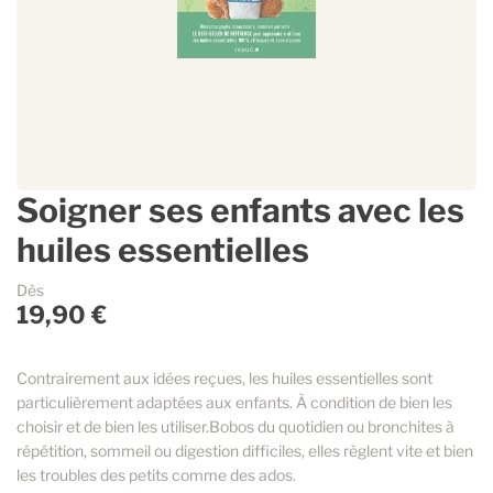
Contenants vides & accessoires
Parfums d’ambiance
Accessoires
Lavande Aspic
Accessoires pour dosages et mélanges
Savons et cosmétique
Sélection Estivale
Gaulthérie
Ingrédients cosmétiques
Immortelle
Guides & Conseils
Soigner ses enfants avec les
Espace Pro
huiles essentielles
Dès
19,90 €
La marque
Contrairement aux idées reçues, les huiles essentielles sont
particulièrement adaptées aux enfants. À condition de bien les
choisir et de bien les utiliser.Bobos du quotidien ou bronchites à
répétition, sommeil ou digestion difficiles, elles règlent vite et bien
les troubles des petits comme des ados.