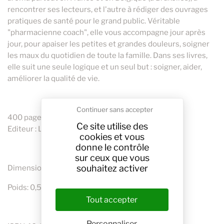
rencontrer ses lecteurs, et l'autre à rédiger des ouvrages
pratiques de santé pour le grand public. Véritable
"pharmacienne coach", elle vous accompagne jour après
jour, pour apaiser les petites et grandes douleurs, soigner
les maux du quotidien de toute la famille. Dans ses livres,
elle suit une seule logique et un seul but : soigner, aider,
améliorer la qualité de vie.
Continuer sans accepter
400 pages
Ce site utilise des
Editeur : LEDUC .S (12 septembre 2023)
cookies et vous
donne le contrôle
sur ceux que vous
souhaitez activer
Dimensions du produit: 21 x 15,1 x 1,7 cm
Poids: 0,515 Kg
Tout accepter
Personnaliser