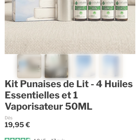
Contenants vides & accessoires
Parfums d’ambiance
Accessoires
Lavande Aspic
Accessoires pour dosages et mélanges
Savons et cosmétique
Sélection Estivale
Gaulthérie
Ingrédients cosmétiques
Immortelle
Guides & Conseils
Espace Pro
Kit Punaises de Lit - 4 Huiles
La marque
Essentielles et 1
Vaporisateur 50ML
Dès
19,95 €