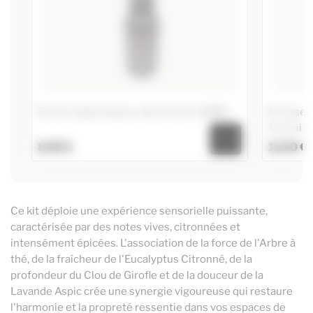
Flacon Vaporisateur Aluminium 100ML
Kit Inse
fourmis… 
8,95 €
11,50 €
Flacon Vaporisateur Aluminium 100ML
Kit Insec
Ajouter au panier
Ajouter
Ce kit déploie une expérience sensorielle puissante,
caractérisée par des notes vives, citronnées et
intensément épicées. L'association de la force de l'Arbre à
thé, de la fraîcheur de l'Eucalyptus Citronné, de la
profondeur du Clou de Girofle et de la douceur de la
Lavande Aspic crée une synergie vigoureuse qui restaure
l'harmonie et la propreté ressentie dans vos espaces de