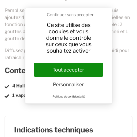
Remplissez le réservoir de votre diffuseur d'eau, puis
Continuer sans accepter
ajoutez 4 à 6 gouttes au total de vos huiles essentielles en
Ce site utilise des
fonction de vos préférences olfactives (par exemple : 2
cookies et vous
gouttes de Tea Tree, 2 gouttes d'Eucalyptus Citronné et 1
donne le contrôle
goutte de Lavande Aspic).
sur ceux que vous
souhaitez activer
Diffusez pendant 15 à 20 minutes en fin d'après-midi pour
rafraîchir intensément l'atmosphère de la pièce.
Contenu du Kit
Tout accepter
Personnaliser
4 Huiles essentielles
1 vaporisateur de 50ml en aluminium
Politique de confidentialité
Indications techniques