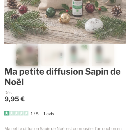
Contenants vides & accessoires
Parfums d’ambiance
Accessoires
Lavande Aspic
Accessoires pour dosages et mélanges
Savons et cosmétique
Sélection Estivale
Gaulthérie
Ingrédients cosmétiques
Immortelle
Guides & Conseils
Espace Pro
Ma petite diffusion Sapin de
Noël
La marque
Dès
9,95 €
1
/
5
-
1
avis
Ma petite diffusion Sapin de Noël est composée d’un pochon en