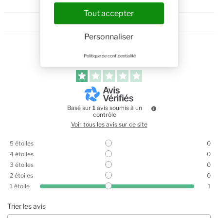
Tout accepter
Personnaliser
1
Politique de confidentialité
/
5
Basé sur
1
avis soumis à un
contrôle
Voir tous les avis sur ce site
5
étoiles
0
4
étoiles
0
3
étoiles
0
2
étoiles
0
1
étoile
1
Trier les avis