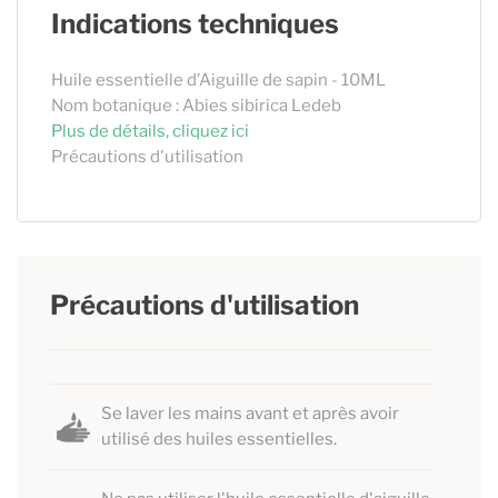
Indications techniques
6,90 €
60ml
5ml
12,00 €
125ml
Huile essentielle d’Aiguille de sapin - 10ML
15,95 €
250ml
Nom botanique : Abies sibirica Ledeb
Plus de détails, cliquez ici
Précautions d'utilisation
Précautions d'utilisation
Se laver les mains avant et après avoir
utilisé des huiles essentielles.