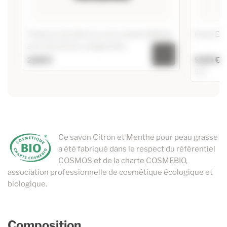
3 flacons de 10ml en verre ambré DIN 18
Huile Es
avec bouchons codigouttes
2,60 €
9,80 €
5ml
3 flacons de 10ml en verre ambré DIN 18
avec bouchons codigouttes
Huile Ess
Ajouter au panier
5ml
Ce savon Citron et Menthe pour peau grasse
a été fabriqué dans le respect du référentiel
COSMOS et de la charte COSMEBIO,
association professionnelle de cosmétique écologique et
biologique.
Composition