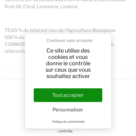
Fruit Oil, Citral, Limonene, Linalool.
75,65 % du total est issu de l'Agriculture Biologique.
100 % du total est d'origine naturelle.
Continuer sans accepter
COSMOS ORGANIC certifié par Cosmécert selon le
Ce site utilise des
référentiel COSMOS.
cookies et vous
donne le contrôle
sur ceux que vous
souhaitez activer
5
Tout accepter
/
5
Personnaliser
Politique de confidentialité
Basé sur
3
avis soumis à un
contrôle