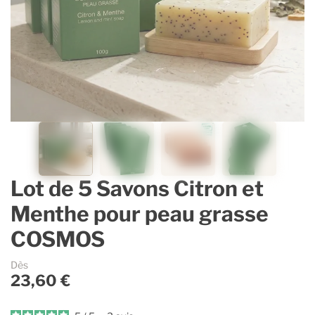
Contenants vides & accessoires
Parfums d’ambiance
Accessoires
Lavande Aspic
Accessoires pour dosages et mélanges
Savons et cosmétique
Gaulthérie
Sélection Estivale
Ingrédients cosmétiques
Immortelle
Guides & Conseils
Espace Pro
Lot de 5 Savons Citron et
La marque
Menthe pour peau grasse
COSMOS
Dès
23,60 €