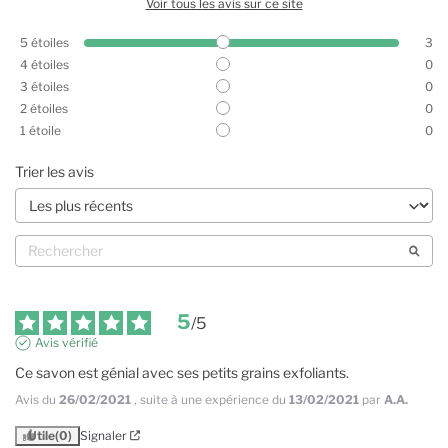
Voir tous les avis sur ce site
5
étoiles
3
4
étoiles
0
3
étoiles
0
2
étoiles
0
1
étoile
0
Trier les avis
5
/
5
Avis vérifié
Ce savon est génial avec ses petits grains exfoliants.
Avis du
26/02/2021
, suite à une expérience du
13/02/2021
par
A.A.
Utile
(0)
Signaler