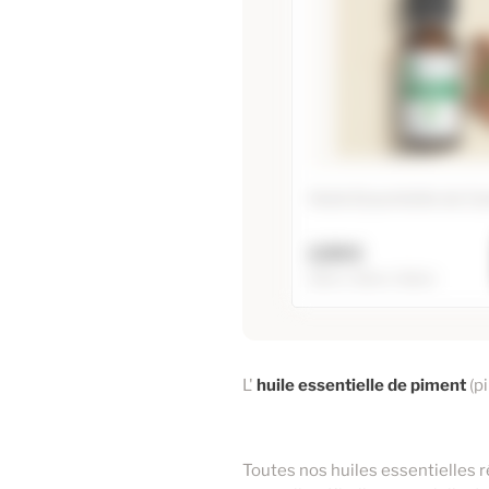
Huile Essentielle de C
2,90 €
10ml / 20ml / 60ml
Huile Essentielle
Camphrier
L'
huile essentielle de piment
(pi
10ml
20ml
60ml
Toutes nos huiles essentielles 