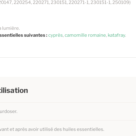
220147, 220254, 220271, 230151, 220271-1, 230151-1, 250109)
la lumière.
ssentielles suivantes :
cyprès
,
camomille romaine
,
katafray
.
ilisation
surdoser.
vant et après avoir utilisé des huiles essentielles.