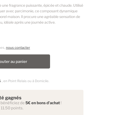
e une fragrance puissante, épicée et chaude. Utilisé
luer avec parcimonie, ce composant dynamique
orel maison. Il procure une agréable sensation de
au, idéale après une journée active.
mes,
nous contacter
outer au panier
6
, en Point Relais ou à Domicile.
ité gagnés
 bénéficiez de
5€ en bons d'achat
!
 11.50 points.