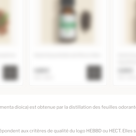
amphrier
Huile Essentielle de Poivre Noir
Huile Es
Gaulthé
4,80 €
3,50 €
5ml / 10ml
5ml / 10ml
 de
Huile Essentielle de Poivre
Huil
Noir
Ga
menta dioica) est obtenue par la distillation des feuilles odorant
2,90 €
7,80 €
10ml
10ml
3,95 €
4,80 €
5ml
20ml
9,95 €
60ml
répondent aux critères de qualité du logo HEBBD ou HECT. Elles