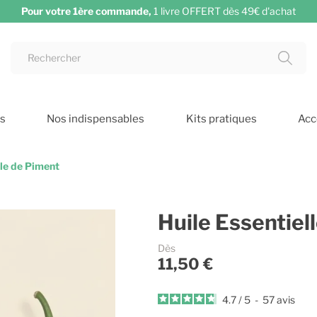
Pour votre 1ère commande,
1 livre OFFERT dès 49€ d'achat
ts
Nos indispensables
Kits pratiques
Acc
lle de Piment
Huile Essentiel
Dès
11,50 €
4.7
/
5
-
57
avis