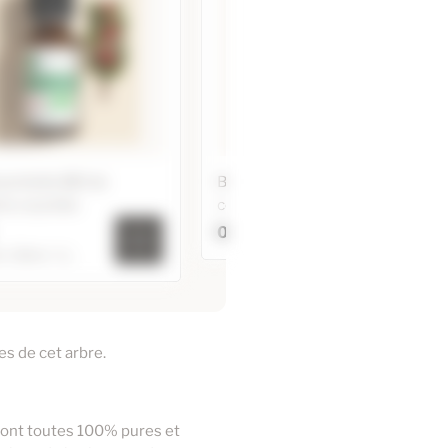
sentielle BIO de
Bouchon avec Pipette en verre
rie couchée
compte-gouttes
0,94 €
 / 20ml / +1...
Bouchon avec Pipette en
e Essentielle BIO de
verre compte-gouttes
ulthérie couchée
Ajouter au panier
es de cet arbre.
4,95 €
9,95 €
27,80 €
 sont toutes 100% pures et