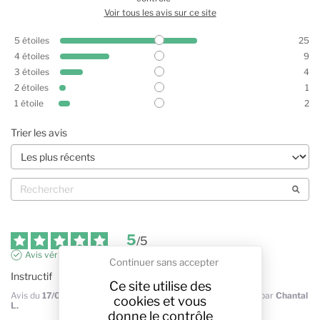
Voir tous les avis sur ce site
5
étoiles
25
4
étoiles
9
3
étoiles
4
2
étoiles
1
1
étoile
2
Trier les avis
5
/
5
Avis vérifié
Continuer sans accepter
Instructif
Ce site utilise des
Avis du
17/05/2025
, suite à une expérience du
01/05/2025
par
Chantal
cookies et vous
L.
donne le contrôle