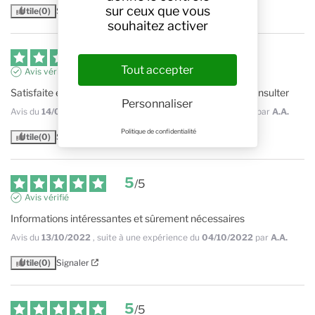
sur ceux que vous
Utile
(0)
Signaler
souhaitez activer
5
/
5
Tout accepter
Avis vérifié
Satisfaite en tout point  un véritable bréviaire facile à consulter
Personnaliser
Avis du
14/09/2023
, suite à une expérience du
01/09/2023
par
A.A.
Politique de confidentialité
Utile
(0)
Signaler
5
/
5
Avis vérifié
Informations intéressantes et sûrement nécessaires
Avis du
13/10/2022
, suite à une expérience du
04/10/2022
par
A.A.
Utile
(0)
Signaler
5
/
5