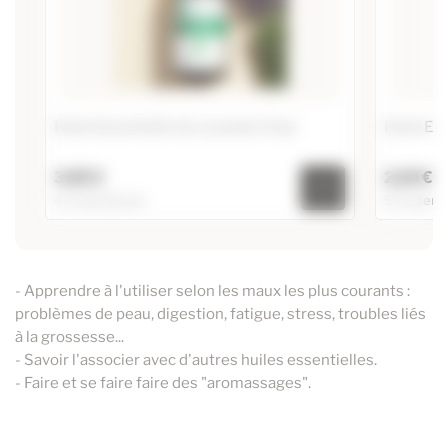
Huile Essentielle de Lavande Vraie
Huile Es
3,85 €
2,20 €
4 contenances
5 contena
Huile Essentielle de Lavande Vraie
Huile Ess
7,75 €
20ml
10ml
- Apprendre à l'utiliser selon les maux les plus courants :
3,85 €
10ml
20ml
problèmes de peau, digestion, fatigue, stress, troubles liés
36,00 €
125ml
60ml
à la grossesse...
- Savoir l'associer avec d'autres huiles essentielles.
21,95 €
60ml
125ml
- Faire et se faire faire des "aromassages".
250ml