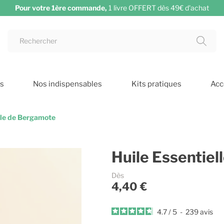
Pour votre 1ère commande,
1 livre OFFERT dès 49€ d'achat
ts
Nos indispensables
Kits pratiques
Acc
lle de Bergamote
Huile Essentie
Dès
4,40 €
4.7
/
5
-
239
avis