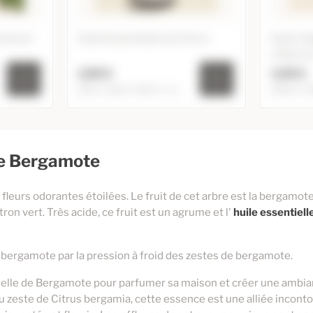
éranium
Huile Essentielle de Citron
Huile Vé
d'Abrico
2,85 €
3,95 €
10ml / 20ml / 60ml / +2...
100ml / 
Géranium
Huile Essentielle de Citron
Huil
2,85 €
10ml
 de Bergamote
4,95 €
100ml
4,95 €
20ml
8,85 €
250ml
15,95 €
125ml
fleurs odorantes étoilées. Le fruit de cet arbre est la bergamot
3,10 €
on vert. Très acide, ce fruit est un agrume et l'
10,95 €
huile essentiel
60ml
3,55 €
27,00 €
250ml
e bergamote par la pression à froid des zestes de bergamote.
ielle de Bergamote pour parfumer sa maison et créer une ambia
du zeste de Citrus bergamia, cette essence est une alliée incont