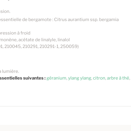
sion.
essentielle de bergamote : Citrus aurantium ssp. bergamia
ression à froid
onène, acétate de linalyle, linalol
0501, 210045, 210291, 210291-1, 250059)
la lumière.
ssentielles suivantes :
géranium
,
ylang ylang
,
citron
,
arbre à thé
,