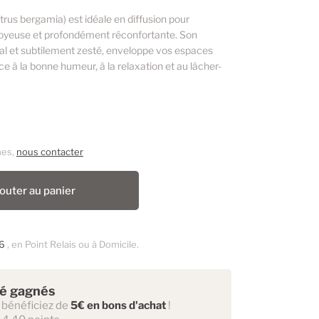
trus bergamia) est idéale en diffusion pour
 joyeuse et profondément réconfortante. Son
oral et subtilement zesté, enveloppe vos espaces
 à la bonne humeur, à la relaxation et au lâcher-
mes,
nous contacter
outer au panier
6
, en Point Relais ou à Domicile.
té gagnés
 bénéficiez de
5€ en bons d'achat
!