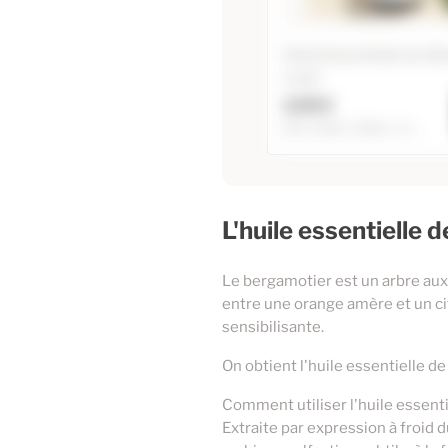
Huile Essentielle de G
rosat
3,55 €
5ml / 10ml / 20ml / +1...
Huile Essentielle de 
rosat
L'huile essentielle
10ml
20ml
Le bergamotier est un arbre aux 
2
60ml
entre une orange amère et un citr
sensibilisante.
5ml
On obtient l'huile essentielle d
Comment utiliser l'huile essent
Extraite par expression à froid 