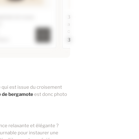
gétale de noyau
3 flacons de 20ml en verre
t
ambré DIN 18 avec bouchons
codigouttes
3,40 €
250ml
e Végétale de noyau
3 flacons de 20ml en verre
d'Abricot
ambré DIN 18 avec bouchons
codigouttes
3,95 €
Ajouter au panier
9,00 €
e qui est issue du croisement
le de bergamote
est donc photo
nce relaxante et élégante ?
ournable pour instaurer une