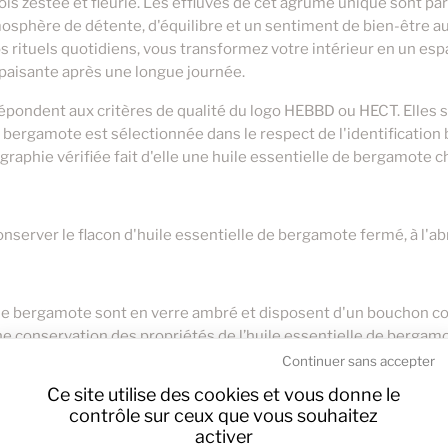
 fois zestée et fleurie. Les effluves de cet agrume unique sont p
osphère de détente, d'équilibre et un sentiment de bien-être au 
vos rituels quotidiens, vous transformez votre intérieur en un esp
apaisante après une longue journée.
répondent aux critères de qualité du logo HEBBD ou HECT. Elles
de bergamote est sélectionnée dans le respect de l'identification 
raphie vérifiée fait d'elle une huile essentielle de bergamote
rver le flacon d'huile essentielle de bergamote fermé, à l'abri
e de bergamote sont en verre ambré et disposent d'un bouchon c
une conservation des propriétés de l’huile essentielle de berga
isation en toute sécurité.
Continuer sans accepter
Ce site utilise des cookies et vous donne le
contrôle sur ceux que vous souhaitez
activer
te huile essentielle de bergamote vous apporte tous les bienfaits