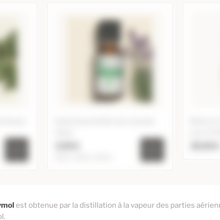
vintsara
Huile Essentielle de Lavande
Boite e
Aspic
pour 12 
3,95 €
29,95 
10ml / 20ml / 60ml
Boite 
 de
Huile Essentielle de Lavande
pour 1
Aspic
Ajoute
hymol
est obtenue par la distillation à la vapeur des parties aérien
2,95 €
3,95 €
10ml
l.