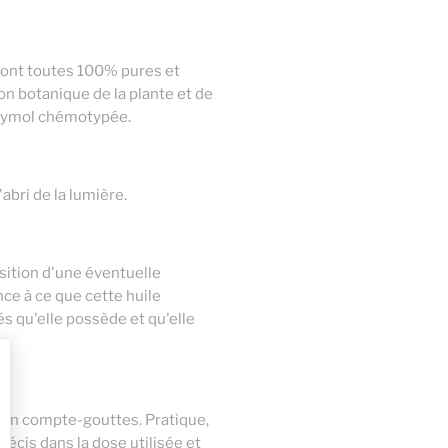
5,70 €
20ml
2,40 €
5ml
 sont toutes 100% pures et
ion botanique de la plante et de
 thymol chémotypée.
bri de la lumière.
sition d'une éventuelle
ce à ce que cette huile
s qu'elle possède et qu'elle
d'un compte-gouttes. Pratique,
récis dans la dose utilisée et