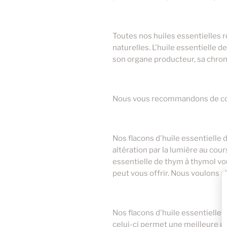
2
125ml
1
60ml
Toutes nos huiles essentielles 
20ml
naturelles. L'huile essentielle d
son organe producteur, sa chrom
Nous vous recommandons de conse
Nos flacons d'huile essentielle
altération par la lumière au cou
essentielle de thym à thymol vou
peut vous offrir. Nous voulons ai
Nos flacons d'huile essentielle
celui-ci permet une meilleure uti