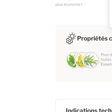
plus économe !
Propriétés c
Pour d
huiles
Essent
Indications tec