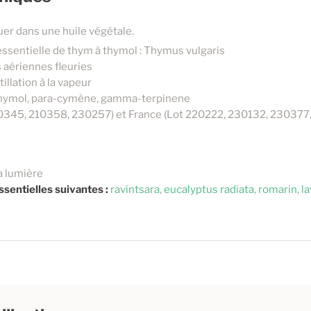
uer dans une huile végétale.
essentielle de thym à thymol : Thymus vulgaris
es aériennes fleuries
illation à la vapeur
Thymol, para-cymène, gamma-terpinene
210345, 210358, 230257) et France (Lot 220222, 230132, 230377
la lumière
ssentielles suivantes :
ravintsara
,
eucalyptus radiata
,
romarin
,
l