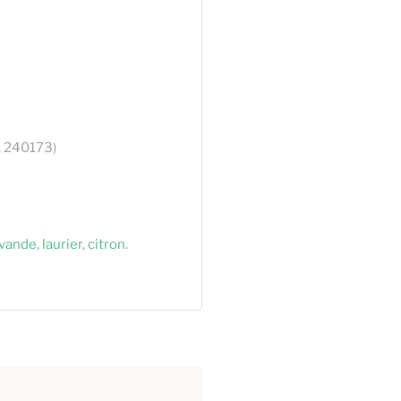
, 240173)
avande
,
laurier
,
citron
.