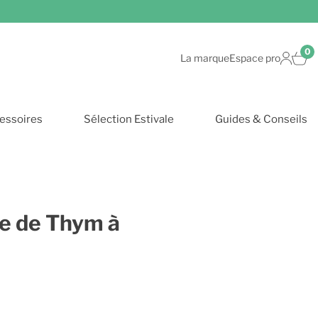
0
La marque
Espace pro
essoires
Sélection Estivale
Guides & Conseils
le de Thym à