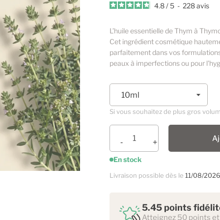
4.8
/
5
-
228
avis
L’huile essentielle de Thym à Thymo
Cet ingrédient cosmétique hautement 
parfaitement dans vos formulations
peaux à imperfections ou pour l'hyg
Si vous souhaitez de plus gros volu
Aj
En stock
Livraison possible dès le
11/08/202
5.45 points fidéli
Atteignez 50 points et