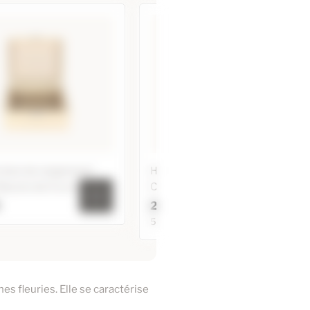
n bois de rangement
Huile Essentielle BIO de
flacons de 5 ou 10ml
Cannelle de Chine
€
2,40 €
5ml / 10ml / 20ml
en bois de rangement
2 flacons de 5 ou 10ml
Huile Essentielle BIO de
Cannelle de Chine
r au panier
nes fleuries. Elle se caractérise
2,95 €
10ml