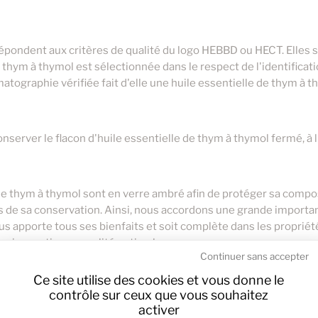
7,00 €
6,95 €
20ml
4,90 €
18,95 €
60ml
5,80 €
répondent aux critères de qualité du logo HEBBD ou HECT. Elles
e thym à thymol est sélectionnée dans le respect de l'identificat
atographie vérifiée fait d'elle une huile essentielle de thym à
rver le flacon d'huile essentielle de thym à thymol fermé, à l'a
 de thym à thymol sont en verre ambré afin de protéger sa compo
rs de sa conservation. Ainsi, nous accordons une grande importan
s apporte tous ses bienfaits et soit complète dans les propriété
nsi garantir une qualité optimale.
Continuer sans accepter
Ce site utilise des cookies et vous donne le
contrôle sur ceux que vous souhaitez
 de thym à thymol sont munis d'un bouchon sécurité enfants et 
activer
lisation de l'huile essentielle de thym à thymol afin d'être plus p