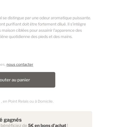
l se distingue par une odeur aromatique puissante.
purifiant doit être fortement dilué. Il s'intègre
 maison ciblées pour assainir l'apparence des
iène quotidienne des pieds et des mains.
mes,
nous contacter
outer au panier
6
, en Point Relais ou à Domicile.
té gagnés
 bénéficiez de
5€ en bons d'achat
!