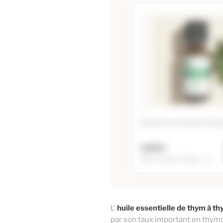
Huile Essentielle de Ra
2,95 €
10ml / 20ml / 60ml / +1...
Huile Essentielle
Ravintsara
L'
huile essentielle de thym à t
10ml
par son taux important en thymo